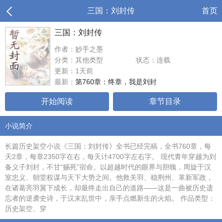
三国：刘封传
首页
三国：刘封传
作者：妙手之墨
分类：其他类型
状态：连载
更新：1天前
最新：
第760章：终章，我是刘封
开始阅读
章节目录
小说简介
长篇历史架空小说《三国：刘封传》全书已经完稿，全书760章，每
天2章，每章2350字在右，每天计4700字左右字。 现代青年穿越为刘
备义子刘封，不甘“赐死”宿命。以超越时代的眼界与胆魄，周旋于汉
室忠义、朝堂权谋与天下大势之间。他救关羽、稳荆州、革新军政，
在诸葛亮羽翼下成长，却最终走出自己的道路——这是一曲被历史遗
忘者的逆袭史诗，于汉末乱世中，亲手点燃新生的火焰。 作品类型：
历史架空、穿