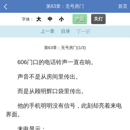
第63章：无号房门
首页
大
中
小
护眼
关灯
字体：
上一章
目录
下一页
第63章：无号房门(1/3)
606门口的电话铃声一直在响。
声音不是从房间里传出。
而是从顾明辉口袋里传出。
他的手机明明没有信号，此刻却亮着来电
界面。
来电显示：