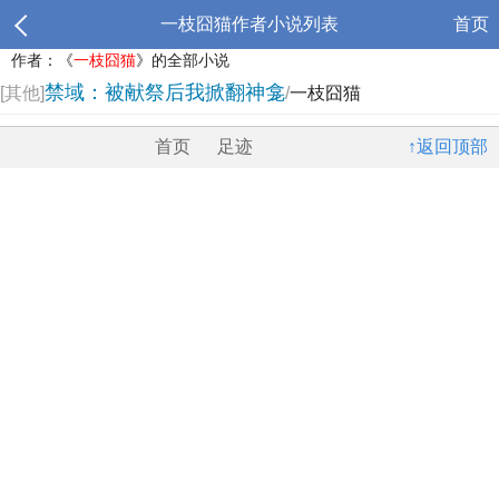
一枝囧猫作者小说列表
首页
作者：《
一枝囧猫
》的全部小说
禁域：被献祭后我掀翻神龛
[其他]
/
一枝囧猫
首页
足迹
↑返回顶部