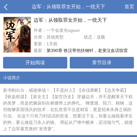
边军：从领取罪女开始，一统天下
首页
边军：从领取罪女开始，一统天下
作者：一宁会发光ogsun
分类：其他类型
状态：连载
更新：1天前
最新：
第390章 铁汉带伤扶钢钎，老叟泣血话惊雷
开始阅读
章节目录
小说简介
新书刚出分，感谢捧场！ 【不是好人】【杀伐果断】【边关争霸】
【铁血权谋】【多女主】【架空历史】 穿越边关，并不是醒掌天下权
的美梦，而是把脑袋别在裤腰带上的挣扎。 蜂窝煤、陌刀、精钢，这
些能够富国强兵的技术，在乱世里不仅是财富，更是招来杀身之祸的
引信。 在这个只有刀剑说话的世道，想要活下去，你要么做跪着求生
的狗，要么做提刀杀人的狼。 周起从尸堆中醒来，还没喘匀气，就撞
上了边军最荒唐的“发营妻”。