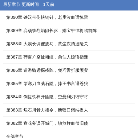
最新章节 更新时间：1天前
第390章 铁汉带伤扶钢钎，老叟泣血话惊雷
第389章 弃顽铁烈焰阻长驱，赐宝甲悍将临前阵
第388章 大漠长调催疲马，黄尘疾骑逼险关
第387章 莽百户空扯粗缰，急佳人惊语指迷
第386章 遣游骑远探残阵，凭巧舌折服顽叟
第385章 掣寒刀血溅石隘，捧王书言退苍狼
第384章 倒提铁棒开险隘，空悬利刃诘守将
第383章 烂石川骨力接令，断狼口阔端提人
第382章 宣花斧误开城门，镇煞柱血偿旧债
全部章节