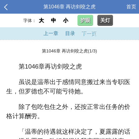
第1046章 再访剑咬之虎
首页
大
中
小
护眼
关灯
字体：
上一章
目录
下一页
第1046章 再访剑咬之虎(1/3)
第1046章再访剑咬之虎
虽说是温蒂出于感情同意搬过来当专职医
生，但罗德也不可能亏待她。
除了包吃包住之外，还按正常出任务的价
格计算酬劳。
「温蒂的待遇就这样决定了，夏露露的话