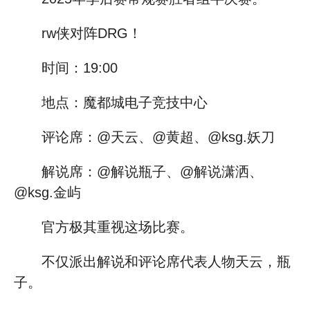
rw侠对阵DRG！
时间：19:00
地点：魔都城电子竞技中心
评论席：@天云、@黄超、@ksg.妖刀
解说席：@解说瓶子、@解说潇洒、
@ksg.金屿
官方极其重视这场比赛。
不仅派出解说和评论席代表人物天云，瓶
子。