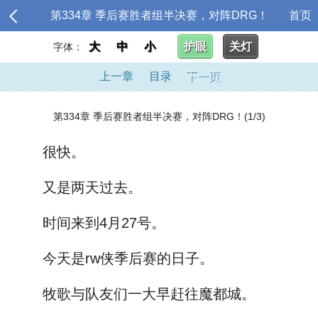
第334章 季后赛胜者组半决赛，对阵DRG！
首页
大
中
小
护眼
关灯
字体：
上一章
目录
下一页
第334章 季后赛胜者组半决赛，对阵DRG！(1/3)
很快。
又是两天过去。
时间来到4月27号。
今天是rw侠季后赛的日子。
牧歌与队友们一大早赶往魔都城。