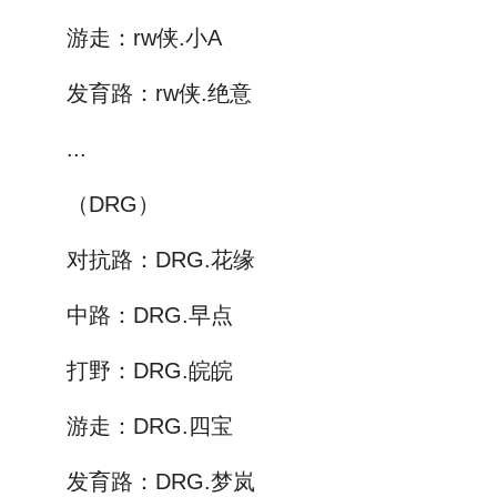
游走：rw侠.小A
发育路：rw侠.绝意
...
（DRG）
对抗路：DRG.花缘
中路：DRG.早点
打野：DRG.皖皖
游走：DRG.四宝
发育路：DRG.梦岚