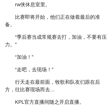
rw侠休息室里。
比赛即将开始，他们正在做着最后的准
备。
“季后赛当成常规赛去打，加油，不要有压
力。”
“加油！”
“走吧，去现场！”
行天走在最前面，牧歌和队友们跟在后
方，往比赛现场而去...
KPL官方直播间随之开启直播。