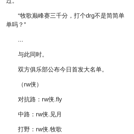
过。”
“牧歌巅峰赛三千分，打个drg不是简简单
单吗？”
...
与此同时。
双方俱乐部公布今日首发大名单。
（rw侠）
对抗路：rw侠.fly
中路：rw侠.见月
打野：rw侠.牧歌