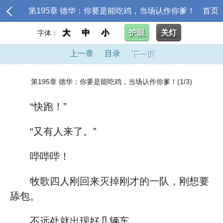
第195章 德华：你要是能吃鸡，当场认作你爹！
首页
大
中
小
护眼
关灯
字体：
上一章
目录
下一页
第195章 德华：你要是能吃鸡，当场认作你爹！(1/3)
“快跑！”
“又有人来了。”
哔哔哔！
牧歌四人刚回来灭掉刚才的一队，刚想要
舔包。
不远处就出现好几辆车。