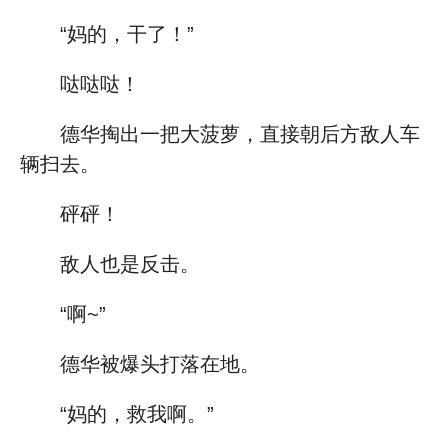
“妈的，干了！”
哒哒哒！
德华掏出一把大菠萝，直接朝后方敌人车
辆扫去。
砰砰！
敌人也是反击。
“啊~”
德华被爆头打落在地。
“妈的，救我啊。”