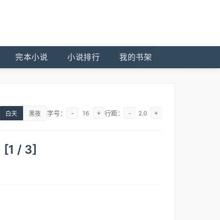
完本小说
小说排行
我的书架
字号：
-
+
行距：
-
+
16
2.0
白天
黑夜
/ 3]