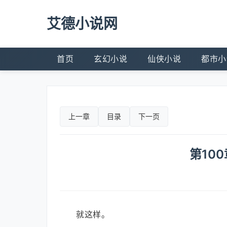
艾德小说网
首页
玄幻小说
仙侠小说
都市小
上一章
目录
下一页
第10
就这样。