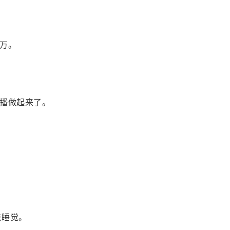
万。
播做起来了。
去睡觉。