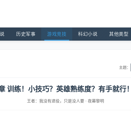
说
历史军事
游戏竞技
科幻小说
其他类型
主题：
0章 训练！小技巧？英雄熟练度？有手就行！[1 
王者：我没有退役，只是没人要
·
夜幕黎明