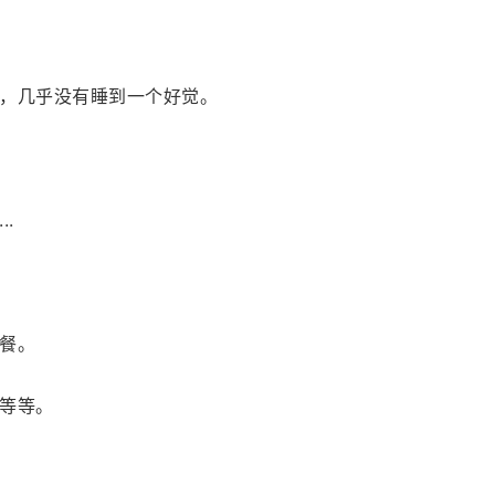
，几乎没有睡到一个好觉。
.
餐。
等等。