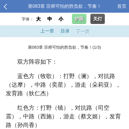
第083章 宗师可怕的胜负欲，节奏！
首页
大
中
小
护眼
关灯
字体：
上一章
目录
下一页
第083章 宗师可怕的胜负欲，节奏！(1/3)
双方阵容如下：
蓝色方（牧歌）：打野（澜），对抗路
（达摩），中路（奕星），游走（朵莉亚），
发育路（狄仁杰）
红色方：打野（镜），对抗路（司空
震），中路（西施），游走（蔡文姬），发育
路（孙尚香）