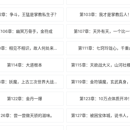
02章：争斗，王猛是掌教私生子？
第103章：我才是掌教后人
第106章：幽冥万骨手，金符成
第107章：天外有天，一个比一
第110章：相见不相识，故人何处来去，何处来？
第111章：七窍玲珑心，千重
第114章：大道根本
第118章：妖魔，上古三次世界大战，圣子降临。
第122章：金丹一爆
第123章：10万点体质开冲
126章：尝一尝做天骄的滋味。