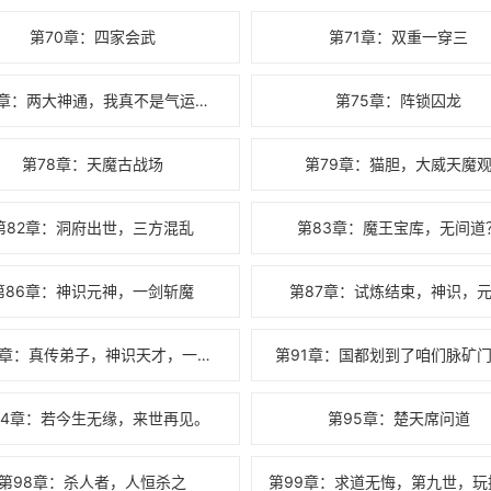
第70章：四家会武
第71章：双重一穿三
第74章：两大神通，我真不是气运之子。
第75章：阵锁囚龙
第78章：天魔古战场
第79章：猫胆，大威天魔
第82章：洞府出世，三方混乱
第83章：魔王宝库，无间道
第86章：神识元神，一剑斩魔
第87章：试炼结束，神识，
第90章：真传弟子，神识天才，一笑泯恩愁！
第91章：国都划到了咱们脉矿
94章：若今生无缘，来世再见。
第95章：楚天席问道
第98章：杀人者，人恒杀之