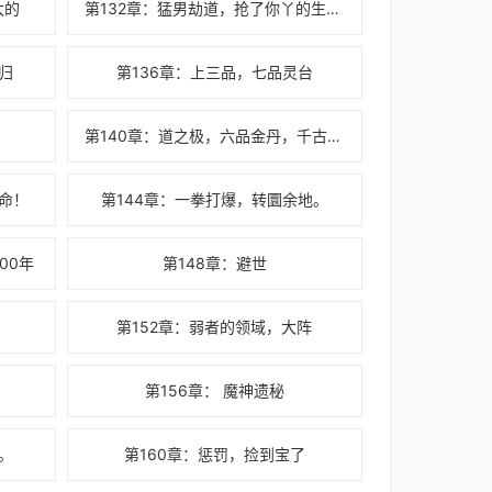
大的
第132章：猛男劫道，抢了你丫的生辰纲
归
第136章：上三品，七品灵台
第140章：道之极，六品金丹，千古金丹小巨头
寿命！
第144章：一拳打爆，转圜余地。
00年
第148章：避世
第152章：弱者的领域，大阵
第156章： 魔神遗秘
。
第160章：惩罚，捡到宝了