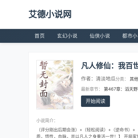
艾德小说网
首页
玄幻小说
仙侠小说
都市小
凡人修仙：我百
作者：
清淡地瓜
分类：
其
最新章节：
第467章：滔天
开始阅读
小说简介：
（评分刚出后期会涨）+（轻松阅读）+（逆命书）+
质，悟性，血脉，并以凡人之身重活一世！】 开局家