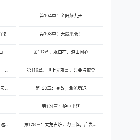
！
第104章：金阳耀九天
个好
第108章：天魔来袭！
山
第112章：观自在，道山问心
第115章：天欲战大义，山河社稷一春秋
第116章：世上无难事，只要肯攀登
第119章：金符镇魔，玄武真身，灵台出。
第120章：变故，急流勇退
！
第124章：炉中出妖
第127章：被困宝体城，说书人，远古秘闻
第128章：太荒古炉，力王体，广发英雄帖！