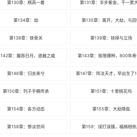
第130章：棋高一着
第131章：半步紫金，干一票
第134章：劫
第135章：离开，大劫，与回
第138章：铁骨关
第139章：抉择与立场
第142章：魔吞日月，道器之威
第143章：极限爆种，800年
第146章：归去来兮
第147章：阵法天才，早出生了1
第150章：列子手稿传承
第151章：十里桃花坞
第154章：各方动态
第155章：大劫降临
第158章：惨淡世间
第159：误打误撞，福祸相依