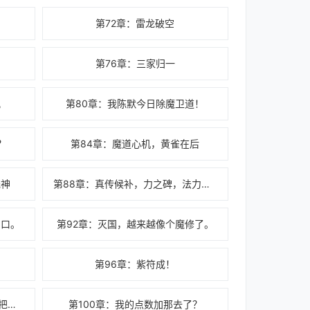
第72章：雷龙破空
第76章：三家归一
观
第80章：我陈默今日除魔卫道！
？
第84章：魔道心机，黄雀在后
元神
第88章：真传候补，力之碑，法力厚度
门口。
第92章：灭国，越来越像个魔修了。
第96章：紫符成！
第99章：求道无悔，第九世，玩把大的
第100章：我的点数加那去了？