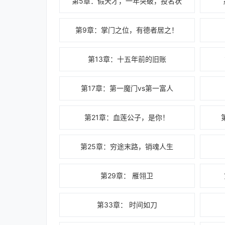
第5章：假天才，一年突破，投名状
第9章：掌门之位，有德者居之！
第13章：十五年前的旧账
第17章：第一魔门vs第一富人
第21章：血莲公子，是你！
第25章：穷途末路，销魂人生
第29章： 雁翎卫
第33章： 时间如刀