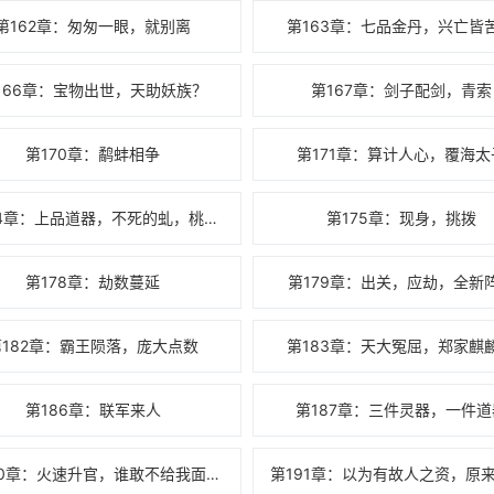
第162章：匆匆一眼，就别离
第163章：七品金丹，兴亡皆
166章：宝物出世，天助妖族？
第167章：剑子配剑，青索
第170章：鹬蚌相争
第171章：算计人心，覆海太
第174章：上品道器，不死的虬，桃花咒
第175章：现身，挑拨
第178章：劫数蔓延
第179章：出关，应劫，全新
第182章：霸王陨落，庞大点数
第183章：天大冤屈，郑家麒
第186章：联军来人
第187章：三件灵器，一件道
第190章：火速升官，谁敢不给我面子？