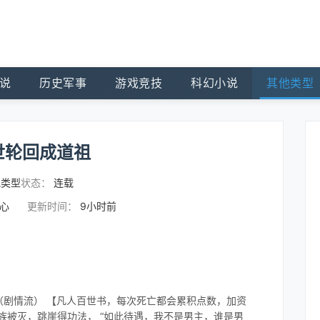
说
历史军事
游戏竞技
科幻小说
其他类型
世轮回成道祖
他类型
状态：
连载
野心
更新时间：
9小时前
（剧情流） 【凡人百世书，每次死亡都会累积点数，加资
族被灭，跳崖得功法， “如此待遇，我不是男主，谁是男