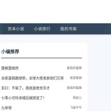
完本小说
小说排行
我的书架
小编推荐
楚枫楚嫣然
善良的蜜蜂
全家逼我跪绿茶，全球大佬发疯他们又哭
南宫紫嫣
玄幻：不装了，我就是绝世天才
善良的蜜蜂
七零小可怜进城后被团宠了！
锦垚儿
九帝塔
飞鱼牛牛