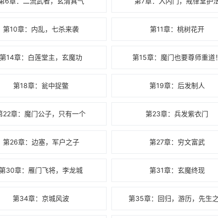
第6章：二流武者，玄清真气
第7章：入内门，戒律堂护
第10章：内乱，七杀来袭
第11章：桃树花开
第14章：白莲堂主，玄魔功
第15章：魔门也要尊师重道
第18章：瓮中捉鳖
第19章：后发制人
第22章：魔门公子，只有一个
第23章：兵发紫衣门
第26章：边塞，军户之子
第27章：穷文富武
第30章：雁门飞将，李龙城
第31章：玄魔终现
第34章：京城风波
第35章：回归，游历，先生