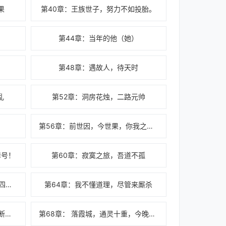
果
第40章：王族世子，努力不如投胎。
第44章：当年的他（她）
第48章：遇故人，待天时
乱
第52章：洞房花烛，二路元帅
第56章：前世因，今世果，你我之间，恩怨两清。
岸号！
第60章：寂寞之旅，吾道不孤
第63章：梦醒时分，鲛人织绡，四等人。
第64章：我不懂道理，尽管来厮杀
第67章：天生灵根，我腿被人打断了？
第68章： 落霞城，通灵十重，今晚就行动