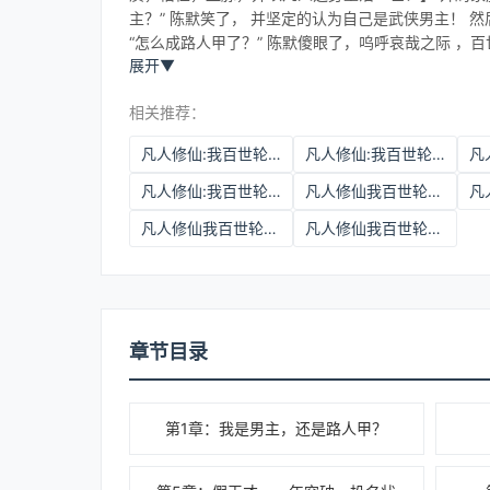
主？” 陈默笑了， 并坚定的认为自己是武侠男主！ 然
“怎么成路人甲了？” 陈默傻眼了，呜呼哀哉之际 ，百
展开
▼
相关推荐：
凡人修仙:我百世轮回成道祖下载
凡人修仙:我百世轮回成道祖百科
凡人修仙:我百世轮回成道祖TXT下载
凡人修仙我百世轮回成道祖免费阅读
凡人修仙我百世轮回成道祖小说下载
凡人修仙我百世轮回成道祖下载
章节目录
第1章：我是男主，还是路人甲？