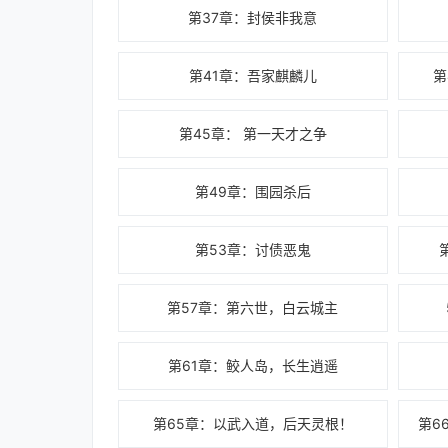
第37章：封侯非我意
第41章：吾家麒麟儿
第
第45章： 第一天才之争
第49章：围园杀后
第53章：讨债恶鬼
第57章：第六世，白云城主
第61章：鲛人岛，长生逍遥
第65章：以武入道，后天灵根！
第6