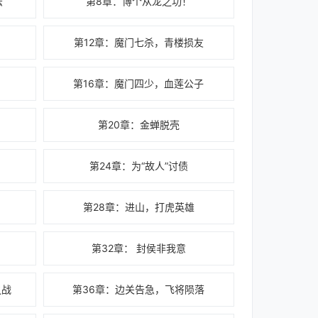
法
第8章：博个从龙之功！
第12章：魔门七杀，青楼损友
！
第16章：魔门四少，血莲公子
第20章：金蝉脱壳
第24章：为“故人”讨债
第28章：进山，打虎英雄
第32章： 封侯非我意
之战
第36章：边关告急，飞将陨落