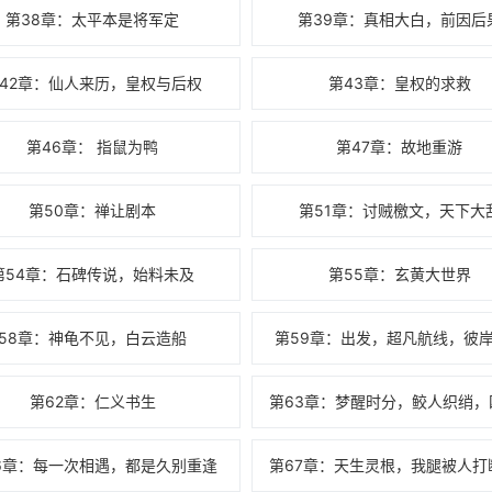
第38章：太平本是将军定
第39章：真相大白，前因后
42章：仙人来历，皇权与后权
第43章：皇权的求救
第46章： 指鼠为鸭
第47章：故地重游
第50章：禅让剧本
第51章：讨贼檄文，天下大
第54章：石碑传说，始料未及
第55章：玄黄大世界
58章：神龟不见，白云造船
第59章：出发，超凡航线，彼
第62章：仁义书生
6章：每一次相遇，都是久别重逢