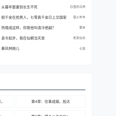
从暮年娶妻到长生不死
白雪的马甲
假千金在抢男人，七零真千金已上交国家
萤火年年
热情成这样，你管他叫清冷绝嗣？
薏米
县令起步，我在仙朝当天官
老吴仙长
秦风林婉儿
七弦
来，
第4章：往事成烟，抵达