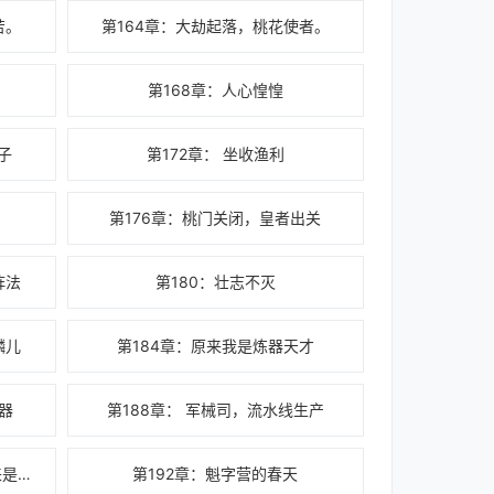
苦。
第164章：大劫起落，桃花使者。
第168章：人心惶惶
子
第172章： 坐收渔利
第176章：桃门关闭，皇者出关
阵法
第180：壮志不灭
麟儿
第184章：原来我是炼器天才
器
第188章： 军械司，流水线生产
第191章：以为有故人之资，原来是有故人之子！
第192章：魁字营的春天