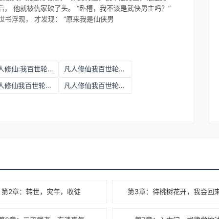
后， 他就被仇家砍了头。 “卧槽，我不该是武侠男主吗？”
世书浮现， 才发现： “原来我是仙侠男
凡人修仙:我百世轮回成道祖百度百科
凡人修仙我百世轮回成道祖清淡地瓜
凡人修仙我百世轮回成道祖 陈默
凡人修仙我百世轮回成道祖小说
第2章：转世，灾年，收徒
第3章：待桃树花开，我会回