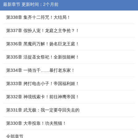
最新章节 更新时间：2个月前
第338章 集齐十二符咒！大结局！
第337章 假扮人宠！龙庭之主争抢？！
第336章 黑魔药万解！扬名巨龙王庭！
第335章 活捉圣女祭祀！全新技能树！
第334章 一骑当千……暴打老东家！
第333章 拷打电击小子！帝国福利姬！
第332章 神境线索卡！前往神鹰帝国！
第331章 武无极：我一定要夺回失去的
第330章 大帝投靠！功夫熊猫！
全部章节