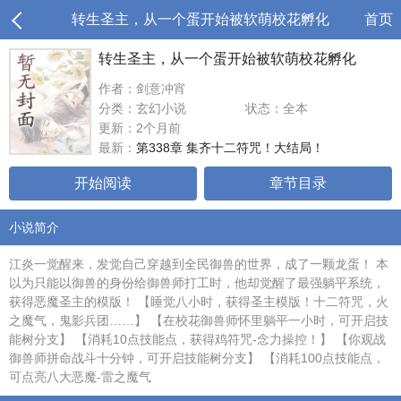
转生圣主，从一个蛋开始被软萌校花孵化
首页
转生圣主，从一个蛋开始被软萌校花孵化
作者：剑意冲宵
分类：玄幻小说
状态：全本
更新：2个月前
最新：
第338章 集齐十二符咒！大结局！
开始阅读
章节目录
小说简介
江炎一觉醒来，发觉自己穿越到全民御兽的世界，成了一颗龙蛋！ 本
以为只能以御兽的身份给御兽师打工时，他却觉醒了最强躺平系统，
获得恶魔圣主的模版！ 【睡觉八小时，获得圣主模版！十二符咒，火
之魔气，鬼影兵团……】 【在校花御兽师怀里躺平一小时，可开启技
能树分支】 【消耗10点技能点，获得鸡符咒-念力操控！】 【你观战
御兽师拼命战斗十分钟，可开启技能树分支】 【消耗100点技能点，
可点亮八大恶魔-雷之魔气