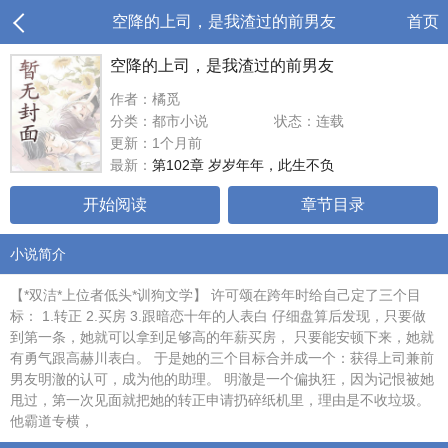
空降的上司，是我渣过的前男友
首页
空降的上司，是我渣过的前男友
作者：橘觅
分类：都市小说
状态：连载
更新：1个月前
最新：
第102章 岁岁年年，此生不负
开始阅读
章节目录
小说简介
【*双洁*上位者低头*训狗文学】 许可颂在跨年时给自己定了三个目
标： 1.转正 2.买房 3.跟暗恋十年的人表白 仔细盘算后发现，只要做
到第一条，她就可以拿到足够高的年薪买房， 只要能安顿下来，她就
有勇气跟高赫川表白。 于是她的三个目标合并成一个：获得上司兼前
男友明澈的认可，成为他的助理。 明澈是一个偏执狂，因为记恨被她
甩过，第一次见面就把她的转正申请扔碎纸机里，理由是不收垃圾。
他霸道专横，