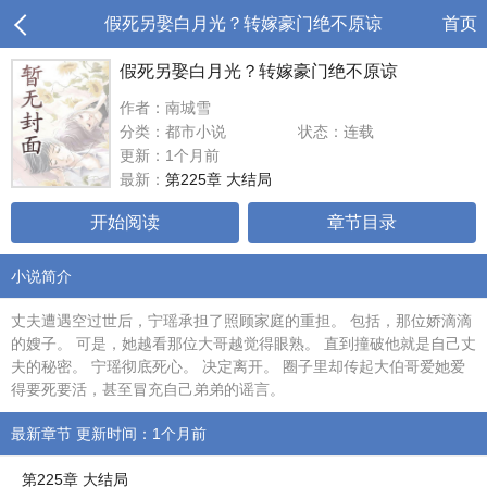
假死另娶白月光？转嫁豪门绝不原谅
首页
假死另娶白月光？转嫁豪门绝不原谅
作者：南城雪
分类：都市小说
状态：连载
更新：1个月前
最新：
第225章 大结局
开始阅读
章节目录
小说简介
丈夫遭遇空过世后，宁瑶承担了照顾家庭的重担。 包括，那位娇滴滴
的嫂子。 可是，她越看那位大哥越觉得眼熟。 直到撞破他就是自己丈
夫的秘密。 宁瑶彻底死心。 决定离开。 圈子里却传起大伯哥爱她爱
得要死要活，甚至冒充自己弟弟的谣言。
最新章节 更新时间：1个月前
第225章 大结局