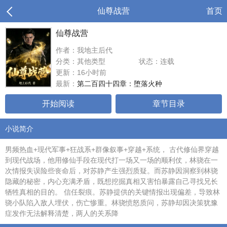
仙尊战营
首页
仙尊战营
作者：我地主后代
分类：其他类型
状态：连载
更新：16小时前
最新：
第二百四十四章：堕落火种
开始阅读
章节目录
小说简介
男频热血+现代军事+狂战系+群像叙事+穿越+系统， 古代修仙界穿越
到现代战场，他用修仙手段在现代打一场又一场的顺利仗，林骁在一
次情报失误险些丧命后，对苏静产生强烈质疑。而苏静因洞察到林骁
隐藏的秘密，内心充满矛盾，既想挖掘真相又害怕暴露自己寻找兄长
牺牲真相的目的。 信任裂痕。苏静提供的关键情报出现偏差，导致林
骁小队陷入敌人埋伏，伤亡惨重。林骁愤怒质问，苏静却因决策犹豫
症发作无法解释清楚，两人的关系降