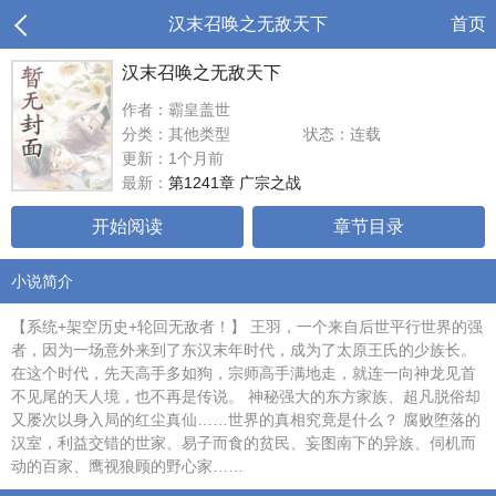
汉末召唤之无敌天下
首页
汉末召唤之无敌天下
作者：霸皇盖世
分类：其他类型
状态：连载
更新：1个月前
最新：
第1241章 广宗之战
开始阅读
章节目录
小说简介
【系统+架空历史+轮回无敌者！】 王羽，一个来自后世平行世界的强
者，因为一场意外来到了东汉末年时代，成为了太原王氏的少族长。
在这个时代，先天高手多如狗，宗师高手满地走，就连一向神龙见首
不见尾的天人境，也不再是传说。 神秘强大的东方家族、超凡脱俗却
又屡次以身入局的红尘真仙……世界的真相究竟是什么？ 腐败堕落的
汉室，利益交错的世家、易子而食的贫民、妄图南下的异族、伺机而
动的百家、鹰视狼顾的野心家……