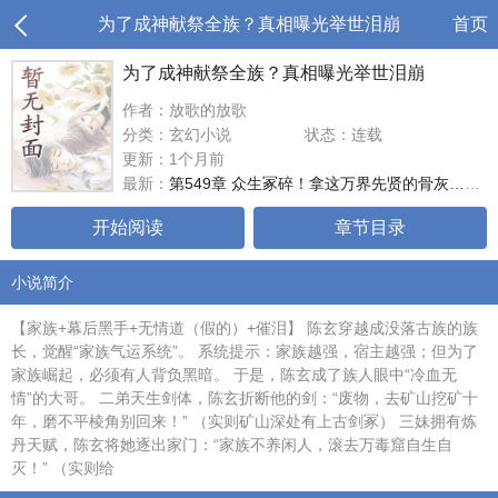
为了成神献祭全族？真相曝光举世泪崩
首页
为了成神献祭全族？真相曝光举世泪崩
作者：放歌的放歌
分类：玄幻小说
状态：连载
更新：1个月前
最新：
第549章 众生冢碎！拿这万界先贤的骨灰……做个压舱石！
开始阅读
章节目录
小说简介
【家族+幕后黑手+无情道（假的）+催泪】 陈玄穿越成没落古族的族
长，觉醒“家族气运系统”。 系统提示：家族越强，宿主越强；但为了
家族崛起，必须有人背负黑暗。 于是，陈玄成了族人眼中“冷血无
情”的大哥。 二弟天生剑体，陈玄折断他的剑：“废物，去矿山挖矿十
年，磨不平棱角别回来！” （实则矿山深处有上古剑冢） 三妹拥有炼
丹天赋，陈玄将她逐出家门：“家族不养闲人，滚去万毒窟自生自
灭！” （实则给