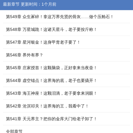
最新章节 更新时间：1个月前
第549章 众生冢碎！拿这万界先贤的骨灰……做个压舱石！
第548章 万星城跪！这诸天星斗，老子要按斤称！
第547章 星河银金！这身甲胄老子要了！
第546章 界外有界？
第545章 庄家授首！这颗脑袋，正好拿来当夜壶！
第544章 虚空锚点！这界海的底，老子也要撬开！
第543章 海王神座！这颗泪滴，老子要拿来润眼！
第542章 沧溟叩关！这界海的王，我看中了！
第541章 天元界主？把你的金库大门给老子卸了！
全部章节