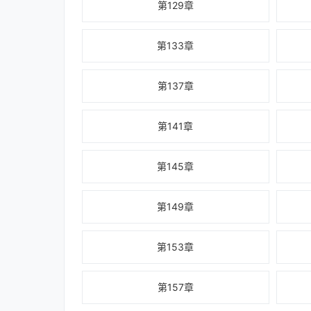
第129章
第133章
第137章
第141章
第145章
第149章
第153章
第157章