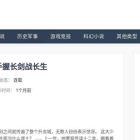
说
历史军事
游戏竞技
科幻小说
其他类型
手握长剑战长生
状态：
连载
新时间：
1个月前
刻之间就传遍了整个升龙城，无数人纷纷表示惊讶。 这大少
外面当什么道士？ …… 上一世，他寒窗苦读十二年，眼看着