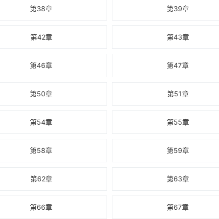
第38章
第39章
第42章
第43章
第46章
第47章
第50章
第51章
第54章
第55章
第58章
第59章
第62章
第63章
第66章
第67章