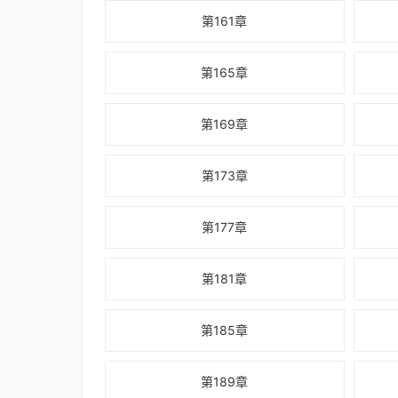
第161章
第165章
第169章
第173章
第177章
第181章
第185章
第189章