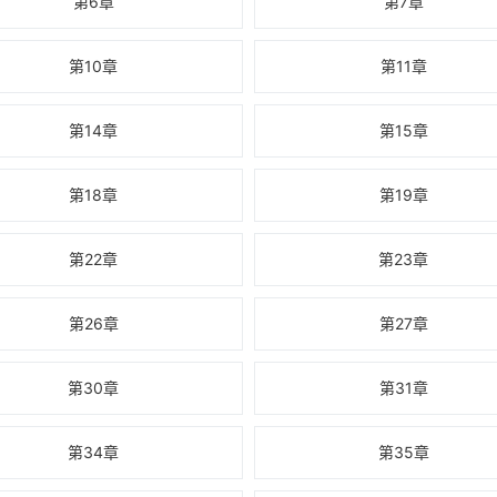
第6章
第7章
第10章
第11章
第14章
第15章
第18章
第19章
第22章
第23章
第26章
第27章
第30章
第31章
第34章
第35章