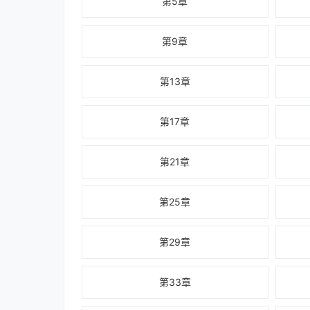
第5章
第9章
第13章
第17章
第21章
第25章
第29章
第33章