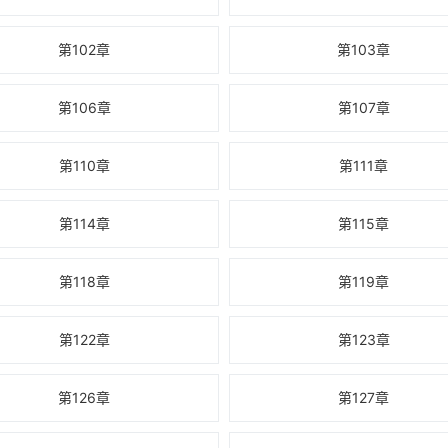
第102章
第103章
第106章
第107章
第110章
第111章
第114章
第115章
第118章
第119章
第122章
第123章
第126章
第127章