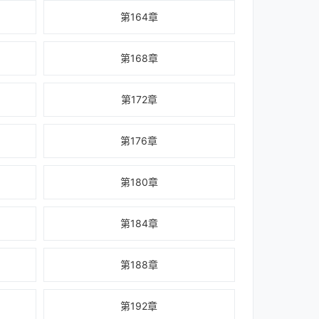
第164章
第168章
第172章
第176章
第180章
第184章
第188章
第192章