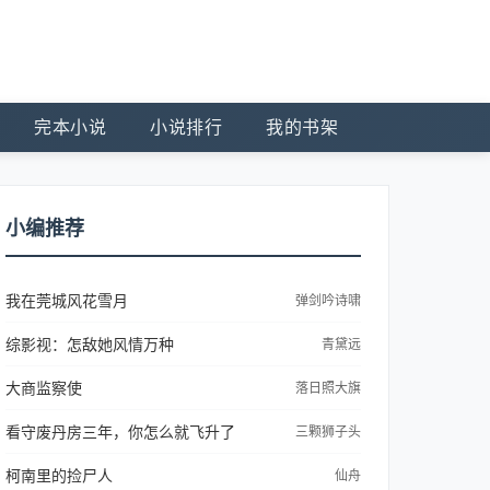
完本小说
小说排行
我的书架
小编推荐
我在莞城风花雪月
弹剑吟诗啸
综影视：怎敌她风情万种
青黛远
大商监察使
落日照大旗
看守废丹房三年，你怎么就飞升了
三颗狮子头
柯南里的捡尸人
仙舟