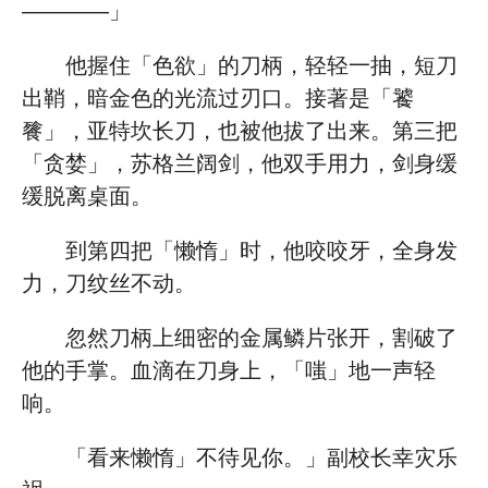
————」
他握住「色欲」的刀柄，轻轻一抽，短刀
出鞘，暗金色的光流过刃口。接著是「饕
餮」，亚特坎长刀，也被他拔了出来。第三把
「贪婪」，苏格兰阔剑，他双手用力，剑身缓
缓脱离桌面。
到第四把「懒惰」时，他咬咬牙，全身发
力，刀纹丝不动。
忽然刀柄上细密的金属鳞片张开，割破了
他的手掌。血滴在刀身上，「嗤」地一声轻
响。
「看来懒惰」不待见你。」副校长幸灾乐