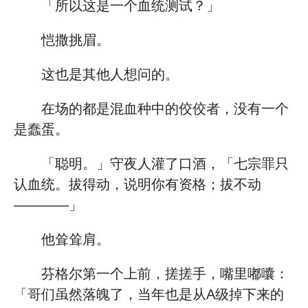
「所以这是一个血统测试？」
恺撒挑眉。
这也是其他人想问的。
在场的都是混血种中的佼佼者，没有一个
是蠢蛋。
「聪明。」守夜人灌了口酒，「七宗罪只
认血统。拔得动，说明你有资格；拔不动
————」
他耸耸肩。
芬格尔第一个上前，搓搓手，嘴里嘟囔：
「哥们虽然落魄了，当年也是从A级掉下来的