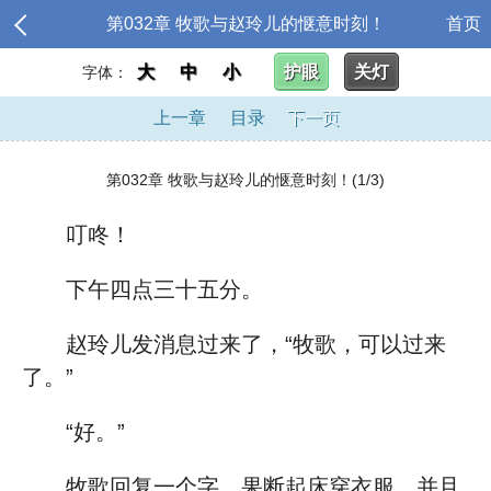
第032章 牧歌与赵玲儿的惬意时刻！
首页
大
中
小
护眼
关灯
字体：
上一章
目录
下一页
第032章 牧歌与赵玲儿的惬意时刻！(1/3)
叮咚！
下午四点三十五分。
赵玲儿发消息过来了，“牧歌，可以过来
了。”
“好。”
牧歌回复一个字，果断起床穿衣服，并且