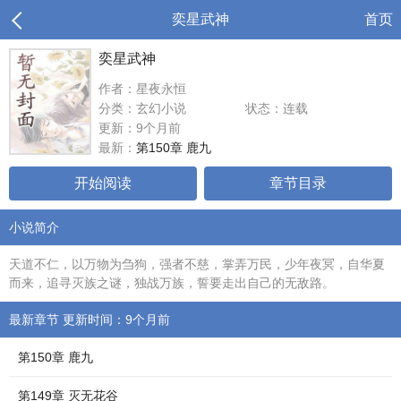
奕星武神
首页
奕星武神
作者：星夜永恒
分类：玄幻小说
状态：连载
更新：9个月前
最新：
第150章 鹿九
开始阅读
章节目录
小说简介
天道不仁，以万物为刍狗，强者不慈，掌弄万民，少年夜冥，自华夏
而来，追寻灭族之谜，独战万族，誓要走出自己的无敌路。
最新章节 更新时间：9个月前
第150章 鹿九
第149章 灭无花谷