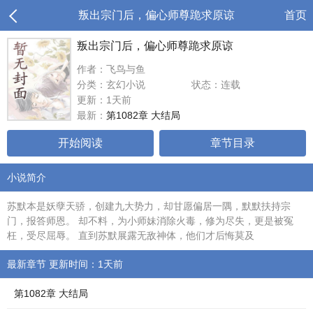
叛出宗门后，偏心师尊跪求原谅
首页
叛出宗门后，偏心师尊跪求原谅
作者：飞鸟与鱼
分类：玄幻小说
状态：连载
更新：1天前
最新：
第1082章 大结局
开始阅读
章节目录
小说简介
苏默本是妖孽天骄，创建九大势力，却甘愿偏居一隅，默默扶持宗
门，报答师恩。 却不料，为小师妹消除火毒，修为尽失，更是被冤
枉，受尽屈辱。 直到苏默展露无敌神体，他们才后悔莫及
最新章节 更新时间：1天前
第1082章 大结局