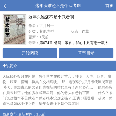
这年头谁还不是个武者啊
首页
这年头谁还不是个武者啊
作者：古月居士
分类：其他类型
状态：连载
更新：1天前
最新：
第674章 杨间：帝君，我心中只有您一颗太阳！忠诚！！！
开始阅读
章节目录
小说简介
天际线外银月在闪耀，数个世界在彼此重合，神明、人类、巨兽、魔
物、妖孽、怪诞、异类在交相辉映。 那古老斑驳的岁月缓缓流淌至新
时代，更加古老的武者们也在新的时代里有了新的姿态…… 他的拳头
在撕裂时空，他的脚在跺碎星河，他的念头在悬转宇宙…… 什么？ 你
们说这根本不是武者？武者根本没这么强？ 王璃：嘎嘎嘎，胡说，武
道岂是如此不便之物，这年头谁还不是个武者啊
最新章节 更新时间：1天前