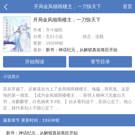
开局金风细雨楼主，一刀惊天下
首页
开局金风细雨楼主，一刀惊天下
作者：升斗烟民
分类：玄幻小说
状态：连载
更新：19分钟前
最新：
新书：神话纪元，从解锁真祖将臣开始
开始阅读
章节目录
小说简介
苏辰穿越了。还被逼迫当上了金风细雨楼楼主。傀儡，替死鬼。这是
他的第一感觉。【成为金风细雨楼楼主，，获得人物神刀无敌白天
羽，冰麒麟臂，白色抽奖卡3张。】自从看到这个，苏辰心定了。他心
定，就代表别人不能心定了.....
最新章节 更新时间：19分钟前
新书：神话纪元，从解锁真祖将臣开始