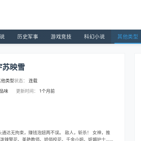
说
历史军事
游戏竞技
科幻小说
其他类型
宇苏映雪
其他类型
状态：
连载
的品味
更新时间：
1个月前
通达无拘束，赚钱泡妞两不误。 敌人，斩杀！ 女神，推
、泼辣警花、美艳教师、娇俏校花、千金小姐、妩媚护士……