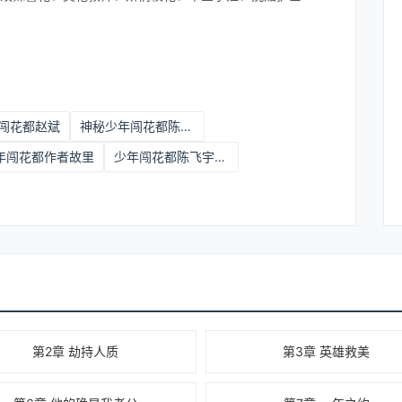
闯花都赵斌
神秘少年闯花都陈飞宇
年闯花都作者故里
少年闯花都陈飞宇最新篇章
第2章 劫持人质
第3章 英雄救美