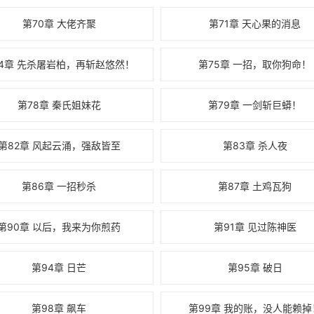
第70章 大佬齐聚
第71章 天心果的消息
74章 先杀屠岩柏，再斩赵悠然！
第75章 一招，取你狗命！
第78章 秦氏姐妹花
第79章 一剑斩巨蟒！
第82章 风起云涌，强敌皆至
第83章 杀人夜
第86章 一招秒杀
第87章 土鸡瓦狗
第90章 以后，我来为你煎药
第91章 见过陈神医
第94章 日芒
第95章 破日
第98章 飙车
第99章 我的账，没人能赖掉