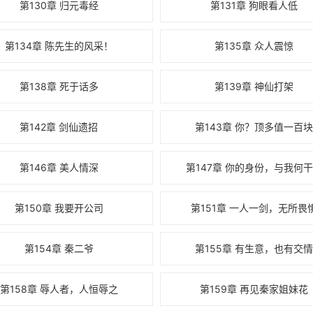
第130章 归元毒经
第131章 狗眼看人低
第134章 陈先生的风采！
第135章 众人震惊
第138章 死于话多
第139章 神仙打架
第142章 剑仙遗招
第143章 你？顶多值一百
第146章 美人情深
第147章 你的身份，与我何
第150章 我要开公司
第151章 一人一剑，无所畏
第154章 秦二爷
第155章 有生意，也有交
第158章 辱人者，人恒辱之
第159章 再见秦家姐妹花