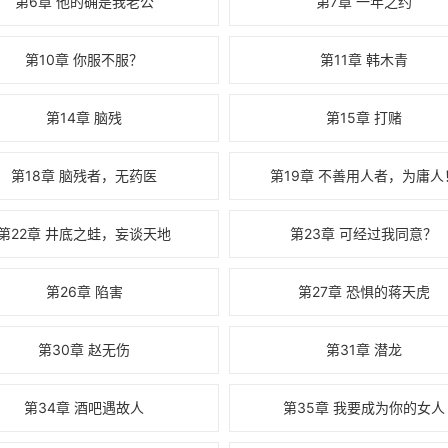
第6章 他的确是我老公
第7章 一年之约
第10章 你服不服？
第11章 韩木青
第14章 脑残
第15章 打赌
第18章 脑残者，无药医
第19章 不善用人者，为庸人
第22章 井底之蛙，妄谈天地
第23章 可经过我同意？
第26章 陷害
第27章 恐惧的蒋天虎
第30章 赵无伤
第31章 潜龙
第34章 酒吧遇故人
第35章 我要成为你的女人