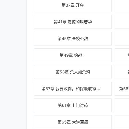
第37章 开会
第41章 震惊的周若华
第45章 全校公敌
第49章 约战！
第53章 杀人如杀鸡
第57章 我要败你，如探囊取物耳！
第61章 上门讨药
第65章 大道至简