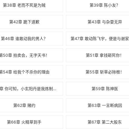
第38章 老而不死是为贼
第39章 陈小友？
第42章 跪下道歉
第43章 与杂耍无异
第46章 谁敢动我的男人？
第50章 拍卖会，无字天书！
第51章 拿钱砸死你！
第54章 给我个不杀你的理由
第55章 斩草必除根！
第58章 你可知，小玄阳丹是我炼制的？
第59章 陈神医
第62章 赌约
第63章 一言断病因
第66章 火精草到手
第67章 第二大股东