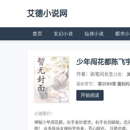
艾德小说网
首页
玄幻小说
仙侠小说
都市小
少年闯花都陈飞
作者：
执笔问长生
分类：
最新章节：
第2589章 魔刹
开始阅读
小说简介：
神秘少年闯花都，左手金针度世，右手长剑破敌，念头
倒！ 众多极品女神纷至沓来，芳心暗许。 冷艳总裁