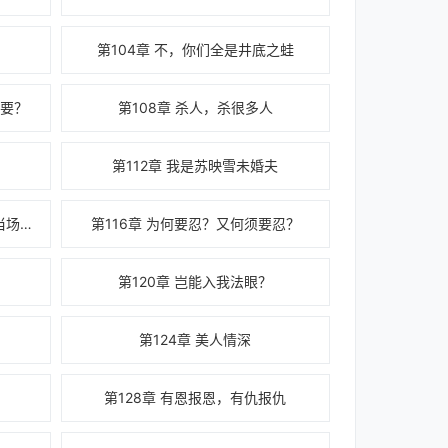
第104章 不，你们全是井底之蛙
重要？
第108章 杀人，杀很多人
第112章 我是苏映雪未婚夫
第115章 一招不败你，我陈飞宇当场自尽
第116章 为何要忍？又何须要忍？
第120章 岂能入我法眼？
？
第124章 美人情深
第128章 有恩报恩，有仇报仇