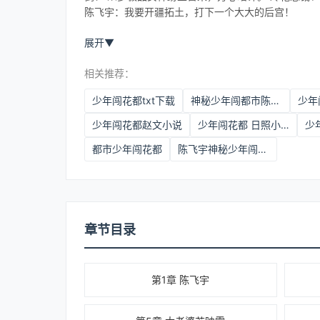
陈飞宇：我要开疆拓土，打下一个大大的后宫！
展开
▼
相关推荐：
少年闯花都txt下载
神秘少年闯都市陈飞宇
少年
少年闯花都赵文小说
少年闯花都 日照小说网
少
都市少年闯花都
陈飞宇神秘少年闯都市
章节目录
第1章 陈飞宇