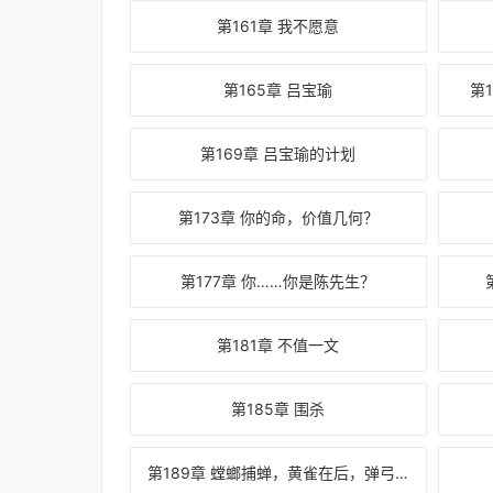
第161章 我不愿意
第165章 吕宝瑜
第
第169章 吕宝瑜的计划
第173章 你的命，价值几何？
第177章 你……你是陈先生？
第181章 不值一文
第185章 围杀
第189章 螳螂捕蝉，黄雀在后，弹弓在下