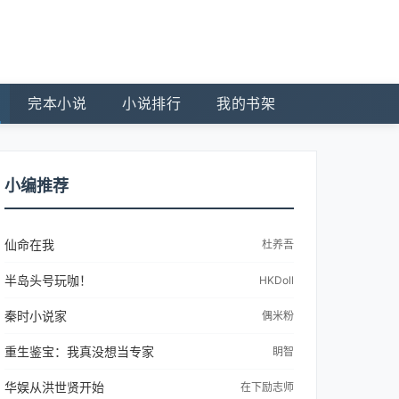
完本小说
小说排行
我的书架
小编推荐
仙命在我
杜养吾
半岛头号玩咖！
HKDoll
秦时小说家
偶米粉
重生鉴宝：我真没想当专家
眀智
华娱从洪世贤开始
在下励志师