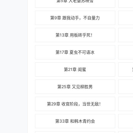
第5章 大老婆苏映雪
第9章 跟我动手，不自量力
第13章 用板砖乎死！
第17章 夏虫不可语冰
第21章 闺蜜
第25章 又见柳胜男
第29章 收官阶段，当世无敌！
第33章 和韩木青约会