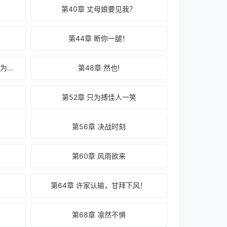
第40章 丈母娘要见我？
第44章 断你一腿！
第47章 敢动陈飞宇，便是与谢家为敌！
第48章 然也!
第52章 只为搏佳人一笑
第56章 决战时刻
第60章 风雨欲来
第64章 许家认输，甘拜下风！
第68章 凛然不惧