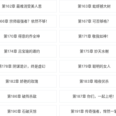
第162章 最难消受美人恩
第163章 蚍蜉撼大树
166章 宗师级强者？依然不够！
第167章 可否够格？
第170章 得意的乔全坤
第171章 敬我如神！
第174章 吕宝瑜的邀约
第175章 妙天水榭
第178章 阴谋诡计，终是虚幻
第179章 聪明的女人
第182章 娇艳的玫瑰
第183章 暗夜伏杀
第186章 破阵杀敌
第187章 你们，一起上吧！
第190章 石破天惊
第191章 传奇强者，悍然一