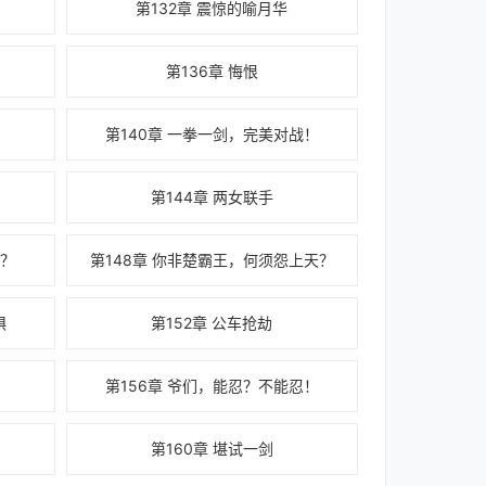
第132章 震惊的喻月华
第136章 悔恨
第140章 一拳一剑，完美对战！
块
第144章 两女联手
干？
第148章 你非楚霸王，何须怨上天？
惧
第152章 公车抢劫
情
第156章 爷们，能忍？不能忍！
第160章 堪试一剑