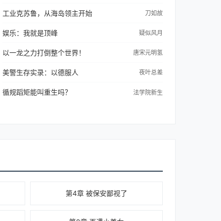
工业克苏鲁，从海岛领主开始
刀如故
娱乐：我就是顶峰
疑似风月
以一龙之力打倒整个世界！
唐宋元明氢
美警生存实录：以德服人
夜叶总差
循规蹈矩能叫重生吗？
法学院新生
第4章 被保安鄙视了