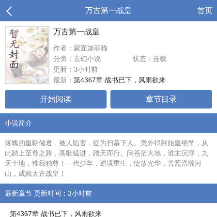
万古第一战皇
首页
万古第一战皇
作者：蒙面加菲猫
分类：玄幻小说
状态：连载
更新：3小时前
最新：
第4367章 战书已下，风雨欲来
开始阅读
章节目录
小说简介
落魄的皇朝储君，被人陷害，贬为扫墓下人。意外得到始皇绝学，从
此踏上至尊之路，高歌猛进，踏天而行。问苍茫大地，谁主沉浮，九
天十地，惟我独尊！一代少年，逆境重生，绽放光华，普照浩瀚河
山，成就太古战皇！
最新章节 更新时间：3小时前
第4367章 战书已下，风雨欲来