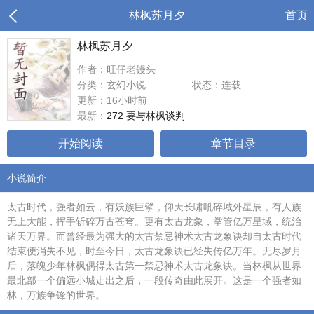
林枫苏月夕
首页
林枫苏月夕
作者：旺仔老馒头
分类：玄幻小说
状态：连载
更新：16小时前
最新：
272 要与林枫谈判
开始阅读
章节目录
小说简介
太古时代，强者如云，有妖族巨擘，仰天长啸吼碎域外星辰，有人族
无上大能，挥手斩碎万古苍穹。更有太古龙象，掌管亿万星域，统治
诸天万界。而曾经最为强大的太古禁忌神术太古龙象诀却自太古时代
结束便消失不见，时至今日，太古龙象诀已经失传亿万年。无尽岁月
后，落魄少年林枫偶得太古第一禁忌神术太古龙象诀。当林枫从世界
最北部一个偏远小城走出之后，一段传奇由此展开。这是一个强者如
林，万族争锋的世界。