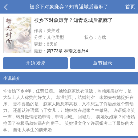
被乡下对象嫌弃？知青返城后赢麻了
首页
被乡下对象嫌弃？知青返城后赢麻了
作者：关关过
分类：其他类型
状态：连载
更新：8天前
最新：
第773章 林瑞文番外4
开始阅读
章节目录
小说简介
许语嫣下乡4年，任劳任怨。 她给赵家洗衣做饭，照顾瘫痪赵母，是
大队上人人称赞的好女人。 却没想到，结婚前夕，未婚夫被她捉奸在
床。 更不要脸的是，赵家人既想攀高枝，又不想丢了许语嫣这个劳动
力。 还想认许语嫣当干女儿，让她继续在赵家当牛做马。 许语嫣冷笑
一声，转身撤销结婚申请，申请回城。 回城后。 笑她没娘家？许语嫣
抢回了被极品叔婶霸占的房子。 笑她没文化？许语嫣考上了最好的大
学。 自诩大学生的前未婚