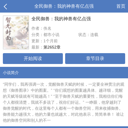
全民御兽：我的神兽有亿点强
首页
全民御兽：我的神兽有亿点强
作者：佚名
分类：都市小说
状态：连载
更新：1个月前
最新：
第2652章
开始阅读
章节目录
小说简介
“同学们，我再强调一次，觉醒御兽天赋的时候，一定要全神贯注的观
想《御兽图录》中的图案。” “你们观想的图案越具体、越详细，觉醒
的天赋等级就有可能越高！” “至于御兽天赋的重要性，我相信你们每
个人都很清楚，我就不多说了，祝你们好运。” 一睁眼，他穿越到了
御兽觉醒的时代，在这里每个人都有一个御兽空间，用来收捕御兽。
御兽能力越强大，他的力量也就越大，对此他表示，简简单单！ 谁让
他的御兽空间和别人的不一