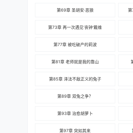
第69章 圣胡安·恶狼
第
第73章 再一次遇见‘丧钟'戴维
第77章 被吃破产的莉波
第81章 老师就是我的靠山
第85章 泽法不敌正义的兔子
第89章 双兔之争？
第93章 治愈胡萝卜
第97章 突如其来