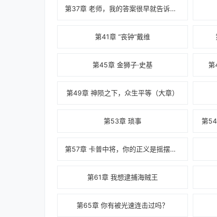
第37章 老师，我的答案很早就告诉你了
第41章 “丧钟”戴维
第45章 金狮子·史基
第
第49章 神陨之下，众生平等（大章）
第53章 琐事
第5
第57章 卡普中将，你的正义是摇摆的啊！
第61章 我想逮捕海贼王
第65章 你有被光速连击过吗？