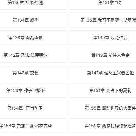
第130章 神陨·神避
第131章 “败”
第134章 咸鱼
第135章 我可不是萨卡斯基
第138章 海战落幕
第139章 浪花过后
第142章 泽法:我理解你
第143章 前往人鱼岛
第146章 交谈
第147章 理想主义者乙姬
第150章 种子已播下
第151章 会占卜的夏莉
第154章 “正当防卫”
第155章 震动世界的大事
第158章 费加兰度·格林古圣
第159章 两拳打碎你装逼