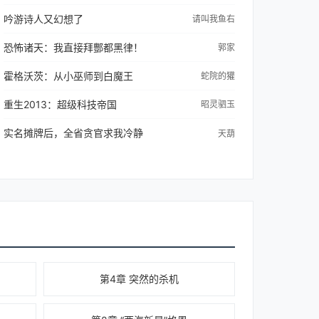
吟游诗人又幻想了
请叫我鱼右
恐怖诸天：我直接拜酆都黑律！
郭家
霍格沃茨：从小巫师到白魔王
蛇院的獾
重生2013：超级科技帝国
昭灵驷玉
实名摊牌后，全省贪官求我冷静
天葫
第4章 突然的杀机