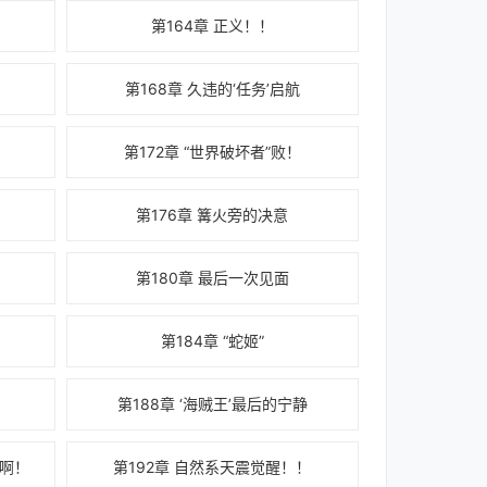
第164章 正义！！
第168章 久违的‘任务’启航
第172章 “世界破坏者”败！
第176章 篝火旁的决意
第180章 最后一次见面
第184章 “蛇姬”
第188章 ‘海贼王’最后的宁静
来啊！
第192章 自然系天震觉醒！！