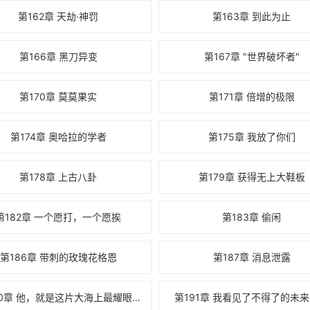
第162章 天劫·神罚
第163章 到此为止
第166章 黑刀异变
第167章 "世界破坏者"
第170章 莫莫果实
第171章 倍增的极限
第174章 奥哈拉的学者
第175章 我放了你们
第178章 上古八卦
第179章 获得无上大鞋板
第182章 一个愿打，一个愿挨
第183章 偷闲
第186章 带刺的玫瑰花格恩
第187章 消息泄露
第190章 他，就是这片大海上最耀眼的新星！
第191章 我看见了不得了的未