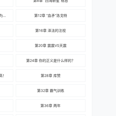
第8章 “西海新星”格恩
第11章 迟到的正义，根本不配称为正义
第12章 “血矛”洛戈特
第16章 泽法的注视
第20章 震震VS天震
第24章 你的正义是什么样的？
高！
第28章 库赞
第32章 霸气训练
第36章 两年