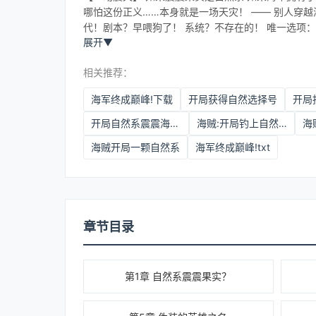
哪怕这份正义……本身就是一场天灾！ —— 别人穿
代！剧本？早喂狗了！ 系统？不存在的！ 唯一选项
展开
▼
托关系混进神之岛战场。 结果中心区还没摸到，最少
知何时就多了一颗来路不明的果实，见此格恩心一横果
相关推荐：
鸣！ 元素化身躯即为震源，抬手间空气震颤！ 自然系
吗？这TM还能成自然系啊！？” 从此，海军本部喜提“
海军终成巅峰!下载
开局获得自然选择号
始‘震’义执行了！” 格恩成为元帅的座右铭：“如果正
开局自然系震震海军终成巅峰图片
海贼:开局钓上自然系飞卢
海贼开局一颗自然系
海军终成巅峰!txt
章节目录
第1章 自然系震震果实？