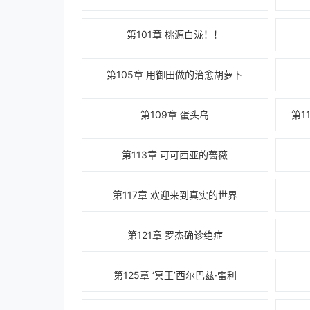
第101章 桃源白泷！！
第105章 用御田做的治愈胡萝卜
第109章 蛋头岛
第1
第113章 可可西亚的蔷薇
第117章 欢迎来到真实的世界
第121章 罗杰确诊绝症
第125章 ‘冥王’西尔巴兹·雷利