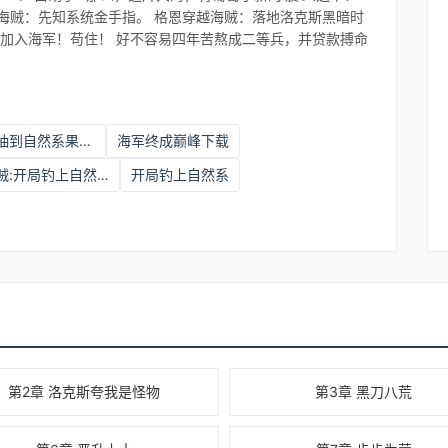
越海贼：先知系统金手指。 格恩穿越海贼：落地洛克斯黑暗时
：加入海军！苟住！ 好不容易四年苦熬成二等兵，并贷款搏命
被霸气震晕了五十多次 可当他最后一次睁开眼睛时，怀中不
断下嘴 然而，当他咬下果实的瞬间…… 空间碎裂！大气哀
·天震果实！ 格恩：“？？？这熟悉的特效不应该是超人系
人形天灾”一枚 …… 格恩的正义宣言：“都闪开！我要开
开局抽到自然系果实的小说
海军终成巅峰下载
义需要天灾来重塑……那么从今天开始 我的正义，便是天灾！”
海贼:开局钓上自然系飞卢小说
开局钓上自然系
第2章 洛克斯夸我是怪物
第3章 黑刀八荒