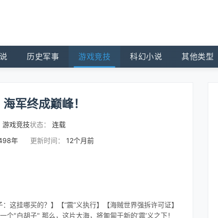
说
历史军事
游戏竞技
科幻小说
其他类型
，海军终成巅峰！
：
游戏竞技
状态：
连载
498年
更新时间：
12个月前
：这挂哪买的？】【“震”义执行】【海贼世界强拆许可证】
一个"白胡子" 那么，这片大海，将匍匐于新的’震‘义之下！