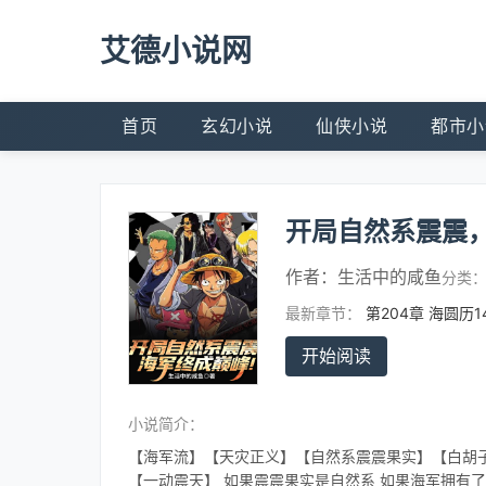
艾德小说网
首页
玄幻小说
仙侠小说
都市小
开局自然系震震
作者：
生活中的咸鱼
分类
最新章节：
第204章 海圆历1
开始阅读
小说简介：
【海军流】【天灾正义】【自然系震震果实】【白胡子
【一动震天】 如果震震果实是自然系 如果海军拥有了