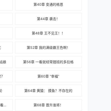
第40章 变通的格恩
第44章 袭击！
第48章 王不见王！！
代
第52章 我的满级霸王色啊！
姑娘
第56章 一看就经常翘班的多拉格
里？
第60章 “幸福”
论
第64章 黄猿： 摸鱼？不存在的
第67章 即使是光，我也震碎给你看！！
第68章 晋升准将！