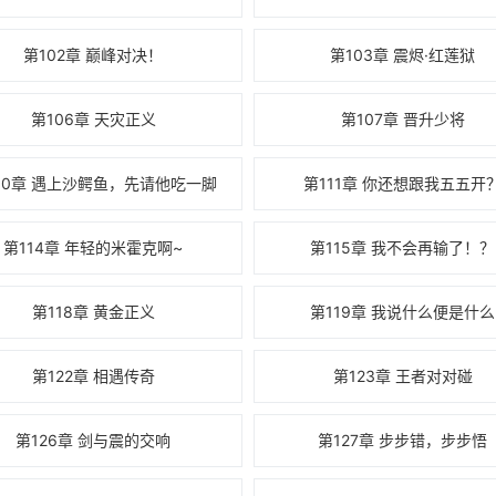
第102章 巅峰对决！
第103章 震烬·红莲狱
第106章 天灾正义
第107章 晋升少将
10章 遇上沙鳄鱼，先请他吃一脚
第111章 你还想跟我五五开
第114章 年轻的米霍克啊~
第115章 我不会再输了！？
第118章 黄金正义
第119章 我说什么便是什么
第122章 相遇传奇
第123章 王者对对碰
第126章 剑与震的交响
第127章 步步错，步步悟