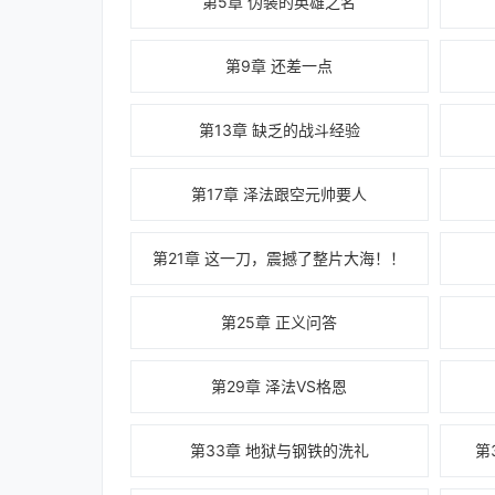
第5章 伪装的英雄之名
第9章 还差一点
第13章 缺乏的战斗经验
第17章 泽法跟空元帅要人
第21章 这一刀，震撼了整片大海！！
第25章 正义问答
第29章 泽法VS格恩
第33章 地狱与钢铁的洗礼
第