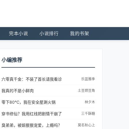
完本小说
小说排行
我的书架
小编推荐
六零真千金：不装了首长请我看诊
乐蓝雅季
我真的不是小鲜肉
土豆燃豆角
零下80℃，我在安全屋涮火锅
林夕木
穿书修仙？我用红线把剧情干崩了
三千酥糖
臭弟弟，被姐狠狠宠爱，上瘾吗？
莫名秋心上