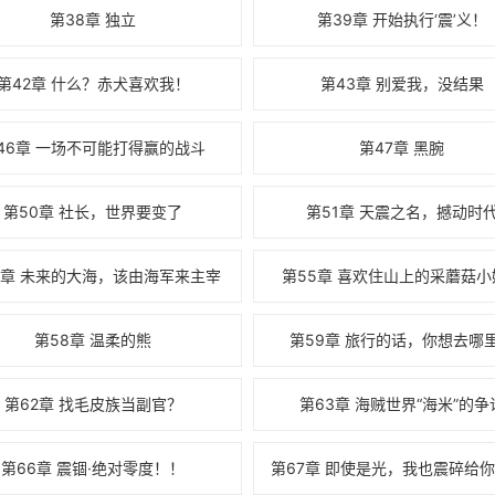
第38章 独立
第39章 开始执行‘震’义！
第42章 什么？赤犬喜欢我！
第43章 别爱我，没结果
46章 一场不可能打得赢的战斗
第47章 黑腕
第50章 社长，世界要变了
第51章 天震之名，撼动时
4章 未来的大海，该由海军来主宰
第55章 喜欢住山上的采蘑菇小
第58章 温柔的熊
第59章 旅行的话，你想去哪
第62章 找毛皮族当副官？
第63章 海贼世界“海米”的争
第66章 震锢·绝对零度！！