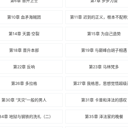
第6章 晋升上士
第7章 步步为营
第10章 血矛海贼团
第14章 天震·空裂
第15章 为自己造势
第18章 晋升本部
第19章 与巅峰白胡子相遇
第22章 反响
第23章 马林梵多
第26章 多拉格
第27章 我格恩，思想觉悟超级
第30章 “天灾”一般的男人
第31章 卡普和泽法的感叹
34章 地狱与钢铁的洗礼（二）
第35章 泽法家的晚餐