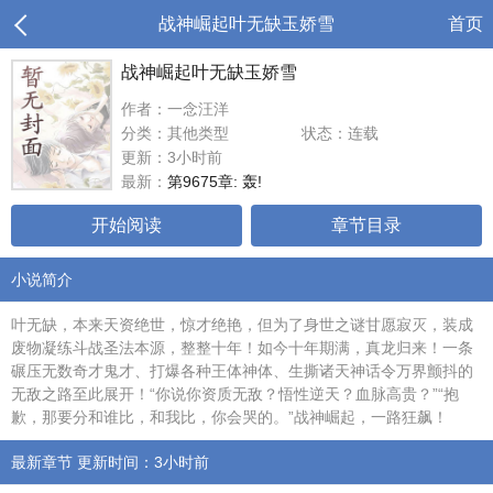
战神崛起叶无缺玉娇雪
首页
战神崛起叶无缺玉娇雪
作者：一念汪洋
分类：其他类型
状态：连载
更新：3小时前
最新：
第9675章: 轰!
开始阅读
章节目录
小说简介
叶无缺，本来天资绝世，惊才绝艳，但为了身世之谜甘愿寂灭，装成
废物凝练斗战圣法本源，整整十年！如今十年期满，真龙归来！一条
碾压无数奇才鬼才、打爆各种王体神体、生撕诸天神话令万界颤抖的
无敌之路至此展开！“你说你资质无敌？悟性逆天？血脉高贵？”“抱
歉，那要分和谁比，和我比，你会哭的。”战神崛起，一路狂飙！
最新章节 更新时间：3小时前