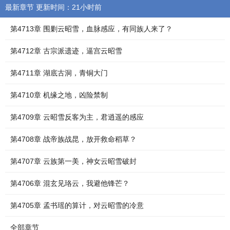
最新章节 更新时间：21小时前
第4713章 围剿云昭雪，血脉感应，有同族人来了？
第4712章 古宗派遗迹，逼宫云昭雪
第4711章 湖底古洞，青铜大门
第4710章 机缘之地，凶险禁制
第4709章 云昭雪反客为主，君逍遥的感应
第4708章 战帝族战昆，放开救命稻草？
第4707章 云族第一美，神女云昭雪破封
第4706章 混玄见珞云，我避他锋芒？
第4705章 孟书瑶的算计，对云昭雪的冷意
全部章节