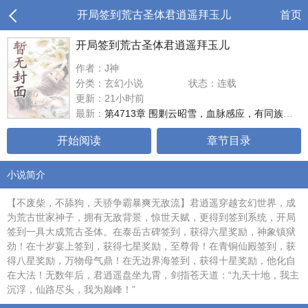
开局签到荒古圣体君逍遥拜玉儿
首页
开局签到荒古圣体君逍遥拜玉儿
作者：J神
分类：玄幻小说
状态：连载
更新：21小时前
最新：
第4713章 围剿云昭雪，血脉感应，有同族人来了？
开始阅读
章节目录
小说简介
【不废柴，不舔狗，天骄争霸暴爽无敌流】君逍遥穿越玄幻世界，成
为荒古世家神子，拥有无敌背景，惊世天赋，更得到签到系统，开局
签到一具大成荒古圣体。在泰岳古碑签到，获得六星奖励，神象镇狱
劲！在十岁宴上签到，获得七星奖励，至尊骨！在青铜仙殿签到，获
得八星奖励，万物母气鼎！在无边界海签到，获得十星奖励，他化自
在大法！无数年后，君逍遥盘坐九霄，剑指苍天道：“九天十地，我主
沉浮，仙路尽头，我为巅峰！”