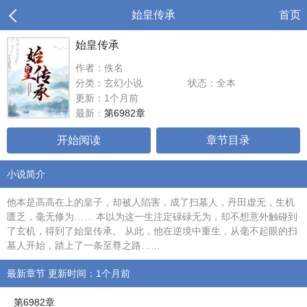
始皇传承
首页
始皇传承
作者：佚名
分类：玄幻小说
状态：全本
更新：1个月前
最新：
第6982章
开始阅读
章节目录
小说简介
他本是高高在上的皇子，却被人陷害，成了扫墓人，丹田虚无，生机
匮乏，毫无修为…… 本以为这一生注定碌碌无为，却不想意外触碰到
了玄机，得到了始皇传承。 从此，他在逆境中重生，从毫不起眼的扫
墓人开始，踏上了一条至尊之路……
最新章节 更新时间：1个月前
第6982章