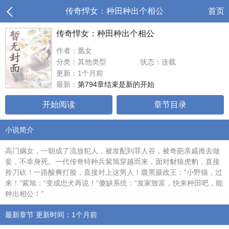
传奇悍女：种田种出个相公
首页
传奇悍女：种田种出个相公
作者：凰女
分类：其他类型
状态：连载
更新：1个月前
最新：
第794章结束是新的开始
开始阅读
章节目录
小说简介
高门嫡女，一朝成了流放犯人，被发配到罪人谷，被奇葩亲戚推去做
妾，不幸身死。一代传奇特种兵紫旭穿越而来，面对豺狼虎豹，直接
拎刀砍！一路酸爽打脸，直接对上这男人！腹黑摄政王：“小野猫，过
来！”紫旭：“变成忠犬再说！”傻缺系统：“发家致富，快来种田吧，能
种出相公！”
最新章节 更新时间：1个月前