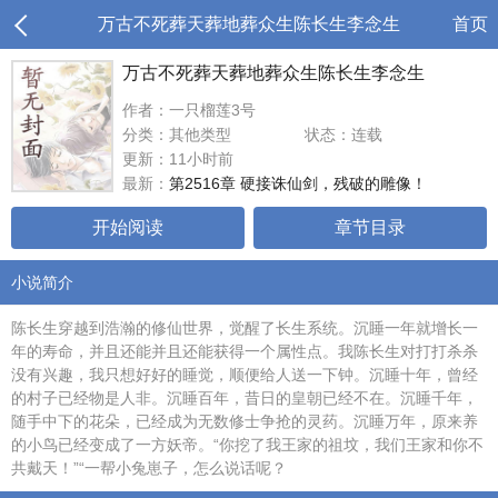
万古不死葬天葬地葬众生陈长生李念生
首页
万古不死葬天葬地葬众生陈长生李念生
作者：一只榴莲3号
分类：其他类型
状态：连载
更新：11小时前
最新：
第2516章 硬接诛仙剑，残破的雕像！
开始阅读
章节目录
小说简介
陈长生穿越到浩瀚的修仙世界，觉醒了长生系统。沉睡一年就增长一
年的寿命，并且还能并且还能获得一个属性点。我陈长生对打打杀杀
没有兴趣，我只想好好的睡觉，顺便给人送一下钟。沉睡十年，曾经
的村子已经物是人非。沉睡百年，昔日的皇朝已经不在。沉睡千年，
随手中下的花朵，已经成为无数修士争抢的灵药。沉睡万年，原来养
的小鸟已经变成了一方妖帝。“你挖了我王家的祖坟，我们王家和你不
共戴天！”“一帮小兔崽子，怎么说话呢？