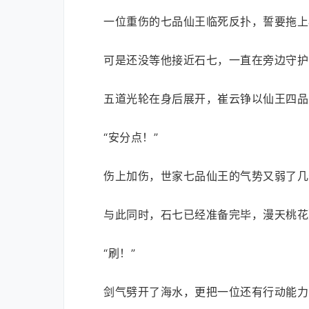
一位重伤的七品仙王临死反扑，誓要拖上
可是还没等他接近石七，一直在旁边守护
五道光轮在身后展开，崔云铮以仙王四品
“安分点！”
伤上加伤，世家七品仙王的气势又弱了几
与此同时，石七已经准备完毕，漫天桃花
“刷！”
剑气劈开了海水，更把一位还有行动能力