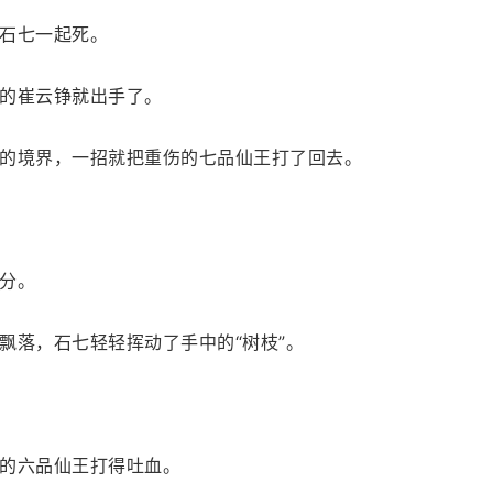
石七一起死。
的崔云铮就出手了。
的境界，一招就把重伤的七品仙王打了回去。
分。
飘落，石七轻轻挥动了手中的“树枝”。
的六品仙王打得吐血。