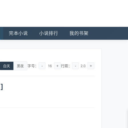
完本小说
小说排行
我的书架
字号：
-
+
行距：
-
+
16
2.0
白天
黑夜
]