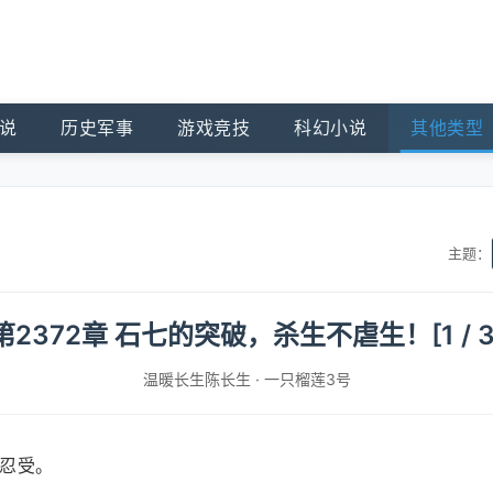
说
历史军事
游戏竞技
科幻小说
其他类型
主题：
第2372章 石七的突破，杀生不虐生！[1 / 3
温暖长生陈长生
·
一只榴莲3号
忍受。