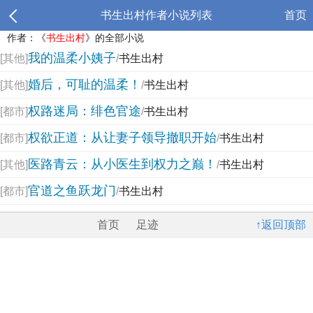
书生出村作者小说列表
首页
作者：《
书生出村
》的全部小说
我的温柔小姨子
[其他]
/
书生出村
婚后，可耻的温柔！
[其他]
/
书生出村
权路迷局：绯色官途
[都市]
/
书生出村
权欲正道：从让妻子领导撤职开始
[都市]
/
书生出村
医路青云：从小医生到权力之巅！
[其他]
/
书生出村
官道之鱼跃龙门
[都市]
/
书生出村
首页
足迹
↑返回顶部